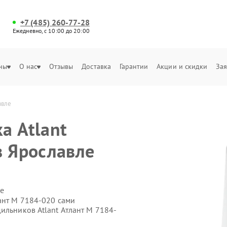
+7 (485) 260-77-28
Ежедневно, с 10:00 до 20:00
ны
О нас
Отзывы
Доставка
Гарантии
Акции и скидки
Зая
авле
а Atlant
в Ярославле
е
ант М 7184-020 сами
ильников Atlant Атлант М 7184-