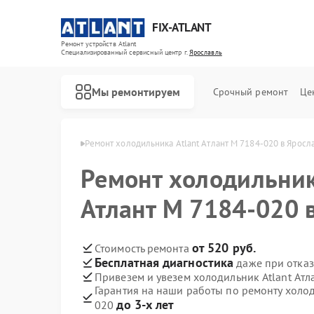
FIX-ATLANT
Ремонт устройств Atlant
Специализированный cервисный центр г.
Ярославль
Мы ремонтируем
Срочный ремонт
Це
 Atlant в Ярославле
Ремонт холодильника Atlant Атлант М 7184-020 в Яросл
Ремонт холодильник
Атлант М 7184-020 
Ремонт водонагревателей Atlant
Ремонт стиральных машин Atlant
Ремонт морозильных камер Atlant
от 520 руб.
Стоимость ремонта
Бесплатная диагностика
даже при отказ
Привезем и увезем холодильник Atlant Атл
Гарантия на наши работы по ремонту холод
до 3-х лет
020