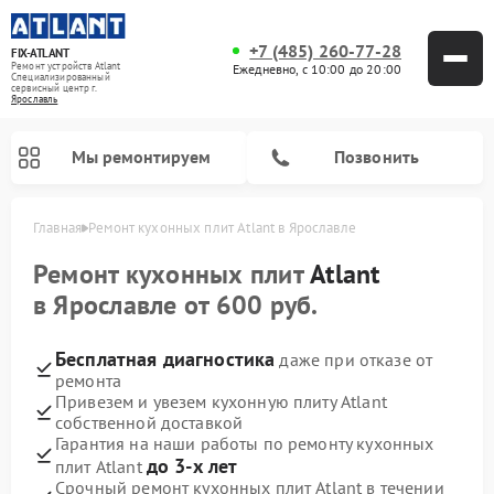
+7 (485) 260-77-28
FIX-ATLANT
Ремонт устройств Atlant
Ежедневно, с 10:00 до 20:00
Специализированный
cервисный центр г.
Ярославль
Мы ремонтируем
Позвонить
Главная
Ремонт кухонных плит Atlant в Ярославле
Ремонт кухонных плит
Atlant
в Ярославле от 600 руб.
Ремонт водонагревателей Atlant
Ремонт стиральных машин Atlant
Ремонт морозильных камер Atlant
Бесплатная диагностика
даже при отказе от
ремонта
Привезем и увезем кухонную плиту Atlant
собственной доставкой
Гарантия на наши работы по ремонту кухонных
до 3-х лет
плит Atlant
Срочный ремонт кухонных плит Atlant в течении