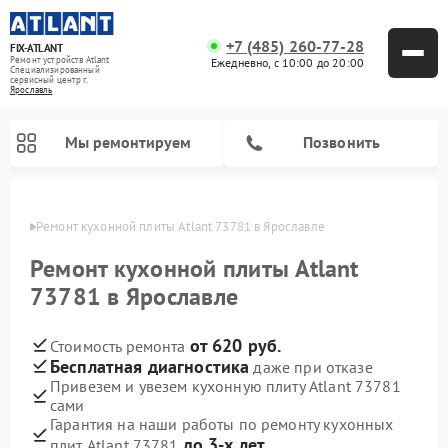
+7 (485) 260-77-28
FIX-ATLANT
Ремонт устройств Atlant
Ежедневно, с 10:00 до 20:00
Специализированный
cервисный центр г.
Ярославль
Мы ремонтируем
Позвонить
лавле
Ремонт кухонной плиты Atlant 73781 в Ярославле
Ремонт кухонной плиты Atlant
73781 в Ярославле
Ремонт водонагревателей Atlant
Ремонт стиральных машин Atlant
Ремонт морозильных камер Atlant
от 620 руб.
Стоимость ремонта
Бесплатная диагностика
даже при отказе
Привезем и увезем кухонную плиту Atlant 73781
сами
Гарантия на наши работы по ремонту кухонных
до 3-х лет
плит Atlant 73781