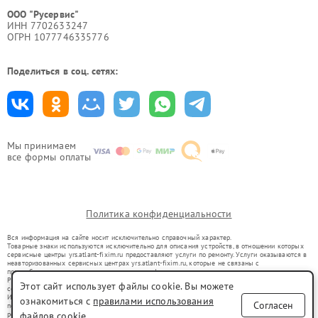
ООО "Русервис"
ИНН 7702633247
ОГРН 1077746335776
Поделиться в соц. сетях:
Мы принимаем
все формы оплаты
Политика конфиденциальности
Вся информация на сайте носит исключительно справочный характер.
Товарные знаки используются исключительно для описания устройств, в отношении которых
сервисные центры yrs.atlant-fixim.ru предоставляют услуги по ремонту. Услуги оказываются в
неавторизованных сервисных центрах yrs.atlant-fixim.ru, которые не связаны с
правообладателями товарных знаков или их официальными представителями.
Ремонт осуществляется для устройств, уже введенных в гражданский оборот в соответствии
Этот сайт использует файлы cookie. Вы можете
со статьей 1487 ГК РФ.
Использование товарных знаков не преследует цели индивидуализации услуг или введения
ознакомиться с
правилами использования
Согласен
потребителей в заблуждение, а служит для информирования о предоставляемых услугах по
ремонту техники указанных брендов.
файлов cookie