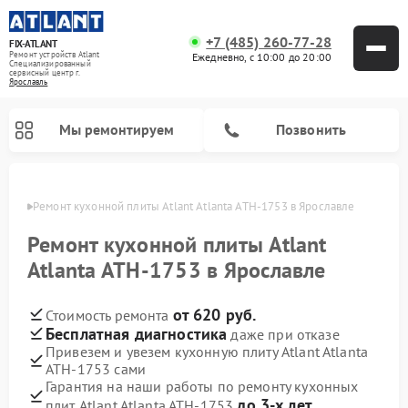
+7 (485) 260-77-28
FIX-ATLANT
Ремонт устройств Atlant
Ежедневно, с 10:00 до 20:00
Специализированный
cервисный центр г.
Ярославль
Мы ремонтируем
Позвонить
лавле
Ремонт кухонной плиты Atlant Atlanta ATH-1753 в Ярославле
Ремонт кухонной плиты Atlant
Atlanta ATH-1753 в Ярославле
Ремонт водонагревателей Atlant
Ремонт стиральных машин Atlant
Ремонт морозильных камер Atlant
от 620 руб.
Стоимость ремонта
Бесплатная диагностика
даже при отказе
Привезем и увезем кухонную плиту Atlant Atlanta
ATH-1753 сами
Гарантия на наши работы по ремонту кухонных
до 3-х лет
плит Atlant Atlanta ATH-1753