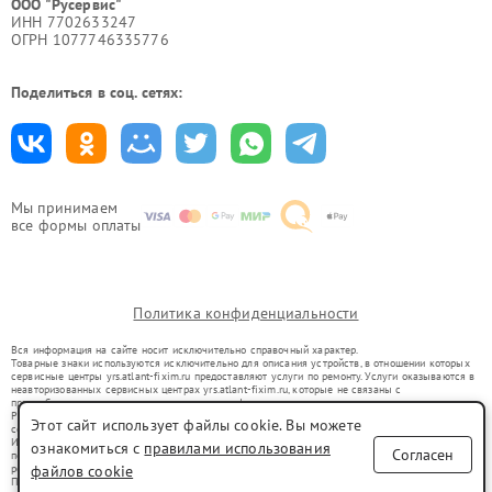
ООО "Русервис"
ИНН 7702633247
ОГРН 1077746335776
Поделиться в соц. сетях:
Мы принимаем
все формы оплаты
Политика конфиденциальности
Вся информация на сайте носит исключительно справочный характер.
Товарные знаки используются исключительно для описания устройств, в отношении которых
сервисные центры yrs.atlant-fixim.ru предоставляют услуги по ремонту. Услуги оказываются в
неавторизованных сервисных центрах yrs.atlant-fixim.ru, которые не связаны с
правообладателями товарных знаков или их официальными представителями.
Ремонт осуществляется для устройств, уже введенных в гражданский оборот в соответствии
Этот сайт использует файлы cookie. Вы можете
со статьей 1487 ГК РФ.
Использование товарных знаков не преследует цели индивидуализации услуг или введения
ознакомиться с
правилами использования
Согласен
потребителей в заблуждение, а служит для информирования о предоставляемых услугах по
ремонту техники указанных брендов.
файлов cookie
Представленная на сайте информация не является публичной офертой, определяемой